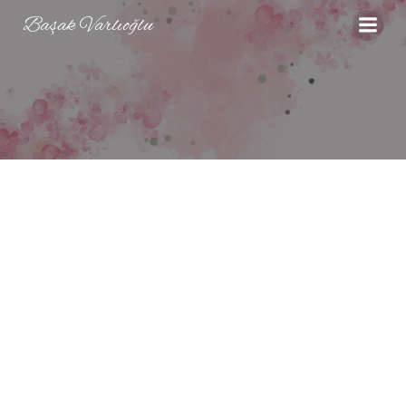
İçeriğe
Başak Varlıoğlu
geç