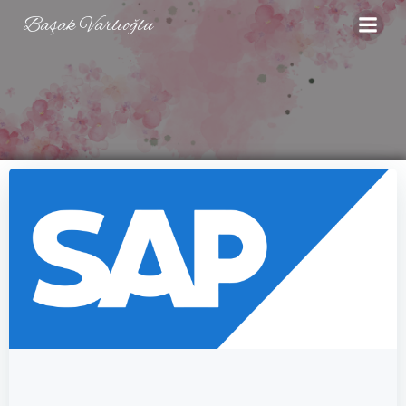
İçeriğe
Başak Varlıoğlu
geç