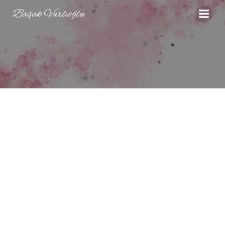
Başak Varlıoğlu